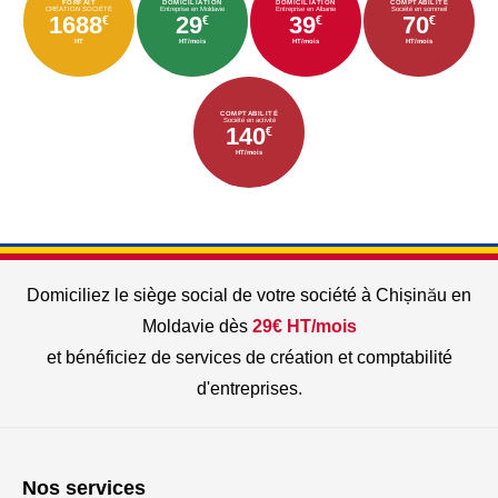
FORFAIT
DOMICILIATION
DOMICILIATION
COMPTABILITÉ
CRÉATION SOCIÉTÉ
Entreprise en Moldavie
Entreprise en Albanie
Société en sommeil
1688
29
39
70
€
€
€
€
HT
HT/mois
HT/mois
HT/mois
COMPTABILITÉ
Société en activité
140
€
HT/mois
Domiciliez le siège social de votre société à Chișinău en
Moldavie dès
29€ HT/mois
et bénéficiez de services de création et comptabilité
d'entreprises.
Nos services