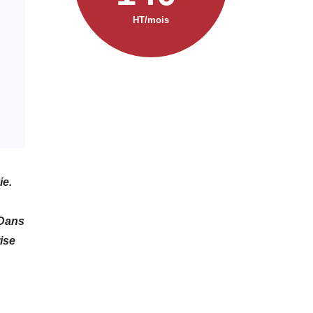
HT/mois
ie.
 Dans
ise