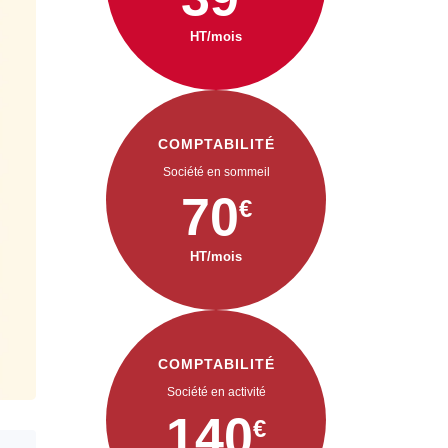
HT/mois
COMPTABILITÉ
Société en sommeil
70
€
HT/mois
COMPTABILITÉ
Société en activité
140
€