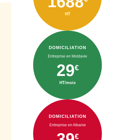
1688
HT
DOMICILIATION
Entreprise en Moldavie
29
€
HT/mois
DOMICILIATION
Entreprise en Albanie
39
€