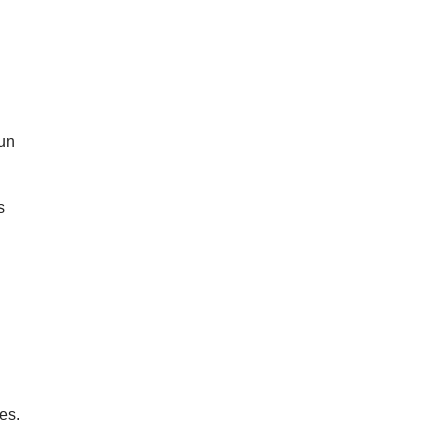
’un
s
es.