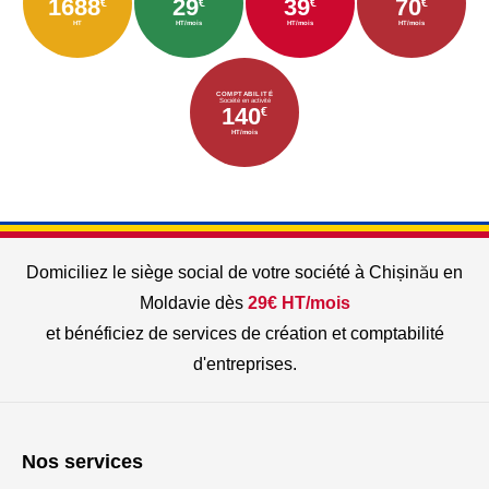
1688
29
39
70
€
€
€
€
HT
HT/mois
HT/mois
HT/mois
COMPTABILITÉ
Société en activité
140
€
HT/mois
Domiciliez le siège social de votre société à Chișinău en
Moldavie dès
29€ HT/mois
et bénéficiez de services de création et comptabilité
d'entreprises.
Nos services