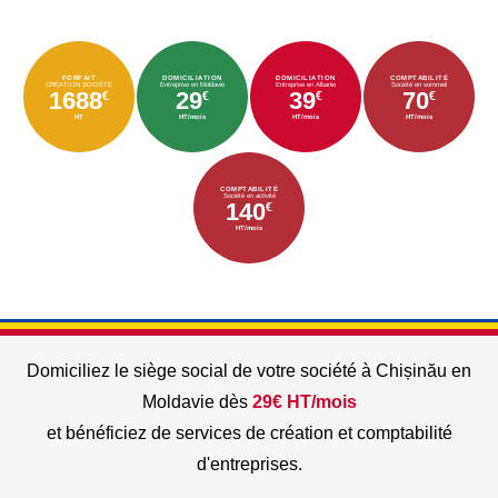
FORFAIT
DOMICILIATION
DOMICILIATION
COMPTABILITÉ
CRÉATION SOCIÉTÉ
Entreprise en Moldavie
Entreprise en Albanie
Société en sommeil
1688
29
39
70
€
€
€
€
HT
HT/mois
HT/mois
HT/mois
COMPTABILITÉ
Société en activité
140
€
HT/mois
Domiciliez le siège social de votre société à Chișinău en
Moldavie dès
29€ HT/mois
et bénéficiez de services de création et comptabilité
d'entreprises.