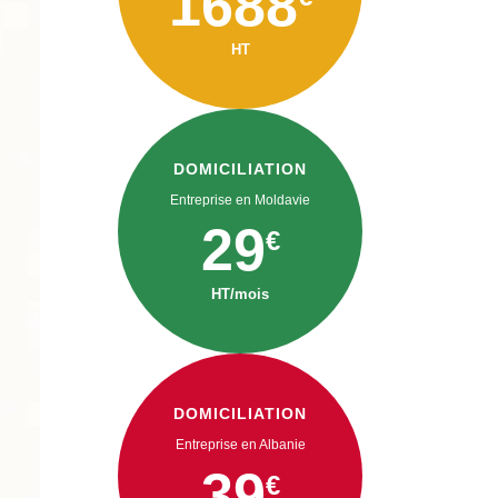
1688
HT
DOMICILIATION
Entreprise en Moldavie
29
€
HT/mois
DOMICILIATION
Entreprise en Albanie
39
€