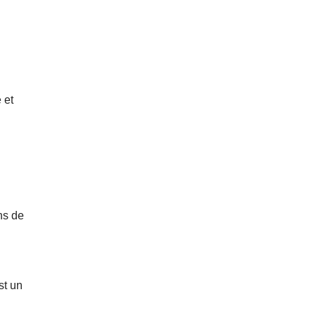
 et
ns de
st un