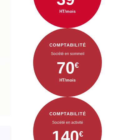
HT/mois
COMPTABILITÉ
Société en sommeil
70
€
HT/mois
COMPTABILITÉ
Société en activité
140
€