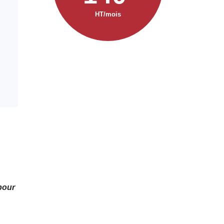
HT/mois
pour